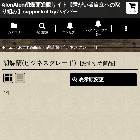
AlonAlon胡蝶蘭通販サイト【障がい者自立への取
り組み】supported byハイパー
カート
バタフライサポー
カテゴリ
商品検索
コンセプト
ター
>
>
胡蝶蘭(ビジネスグレード)
ホーム
おすすめ商品
胡蝶蘭(ビジネスグレード)
[
おすすめ商品
]
表示順変更
閉じる
4
件
表示数
:
並び順
:
絞り込む